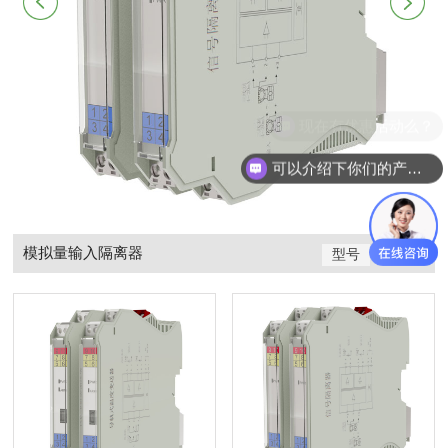
现在有优惠活动么？
可以介绍下你们的产品么？
模拟量输入隔离器
2
型号
PL7403