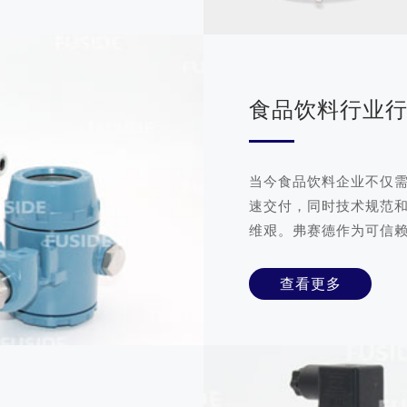
食品饮料行业
当今食品饮料企业不仅
速交付，同时技术规范
维艰。弗赛德作为可信
要求，从一开始，弗赛德
案，不断改进创新，为
查看更多
力！ 主要应用: