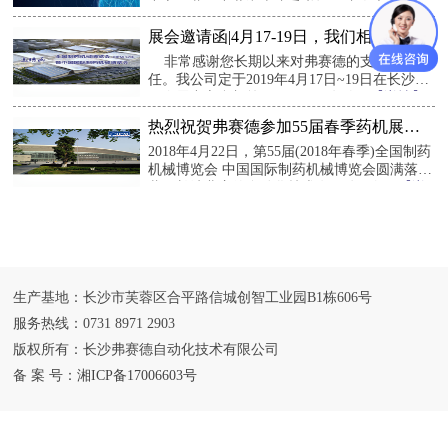
中心开幕。中共湖南省委书记、省人大常委
会...
展会邀请函|4月17-19日，我们相约长
沙，不见不散
非常感谢您长期以来对弗赛德的支持和信
任。我公司定于2019年4月17日~19日在长沙国
际会展中心参加第57届（2019年春...
热烈祝贺弗赛德参加55届春季药机展取
得圆满成功
2018年4月22日，第55届(2018年春季)全国制药
机械博览会 中国国际制药机械博览会圆满落
幕，长沙弗赛德自动化技术有限公司如...
生产基地：长沙市芙蓉区合平路信城创智工业园B1栋606号
服务热线：0731 8971 2903
版权所有：长沙弗赛德自动化技术有限公司
备 案 号：
湘ICP备17006603号